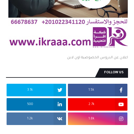
اعلان عن الدروس الخصوصية اون لاين
FOLLOW US
3.1k
1.5k
500
2.7k
1.2k
1.8k