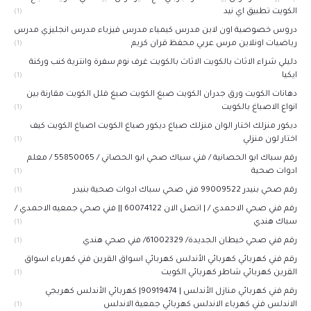
الكويت تطبيق اي نيد
(1)
دروس خصوصية اون لاين مدرس كيمياء مدرس فيزياء مدرس انجليزي مدرس
رياضيات اونلاين مرس عربي محفظ قران كريم
(1)
دليلي شراء الاثاث بالكويت الاثاث بالكويت غرف نوم سفرة وانترية كنب وركنة
ايكيا
(1)
دهانات الكويت ورق جدران الكويت صبغ الكويت صبغ فلل الكويت مقارنة بين
انواع الاصباغ بالكويت
(1)
ديكور منزلك اختار الوان منزلك صباغ ديكور صباغ الكويت اصباغ الكويت كيف
اختار لون منزلي
(1)
رقم سباك ابو الحصانية / فني سباك صحي ابو الحصاني / 55850065 / معلم
ادوات صحية
(1)
رقم صحي بنيدر 99009522 فني صحي سباك ادوات صحية بنيدر
(1)
رقم فني صحي الاحمدي / | اتصل الان 60074122 || فني صحي جمعيه الاحمدي /
سباك هندي
(1)
رقم فني صحي خيطان الجديدة/ 61002329/ فني صحي هندي
(1)
رقم فني كهربائي كهربائي الأندلس كهربائي اسواق القرين فني كهرباء اسواق
القرين كهربائي شاطر كهربائي الكويت
(1)
رقم فني كهربائي منازل الأندلس | 90919474| كهربائي الأندلس كهربجي
الاندلس فني كهرباء الاندلس كهربائي جمعية الاندلس
(1)