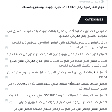
November 02, 2025
نجار العارضية رقم 51043373: خبرة، جودة، وسعر يناسبك
CATEGORIES
"كهربائي الصديق تصليح أعطال كهربائية الصديق صيانة كهرباء الصديق فني
كهرباء الصديق رقم كهربائي الصديق
(1)
#باقي_الفنيين_امانه_في_اعناقكم باقي الفنيين امانه في اعناقكم ترند الكويت
مخاوف من استقدام العمالة
(1)
اصباغ الكويت صباغ الدعية فني ورق جدران الدعية صباغ ديكور فني صبغ الدعية
(1)
اعلانات فنيين اعلن مجانا فني الكويت اعلانات نجار اعلان كهربائي اعلان صباغ
اعلان فنيين التكييف المصاعد الكويت
(1)
أفضل تطبيقات الربح من المهارات في الكويت : دليل شامل للربح من تطبيق
INeed
(1)
افضل سباك بسعد العبدالله / سباك صحي سعد العبدالله / 99009522 / فني
صحي بسعد العبدالله
(1)
افضل سباك بمشرف / سباك مشرف 55538166 | فني صحي - سباك الكويت
(1)
افضل صباغ صباغ اليرموك فني صبغ اليرموك فني صبغ وورق جدران
(1)
افضل فنيين ارخص فني فني الكويت ارخص اسعار الصيانه افضل فني في