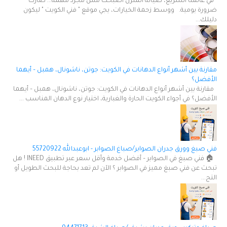
في عالمنا السريع، صيانة المنزل أصبحت مش مجرد مهمة... صارت
ضرورة يومية. ووسط زحمة الخيارات، يجي موقع " فني الكويت " ليكون
دليلك...
مقارنة بين أشهر أنواع الدهانات في الكويت: جوتن، ناشونال، همبل – أيهما
الأفضل؟
مقارنة بين أشهر أنواع الدهانات في الكويت: جوتن، ناشونال، همبل – أيهما
الأفضل؟ في أجواء الكويت الحارة والغبارية، اختيار نوع الدهان المناسب ...
فني صبغ وورق جدران الصوابر/صباغ الصوابر - ابوعبدالله 55720922
🏠 فني صبغ في الصوابر – أفضل خدمة وأقل سعر عبر تطبيق INEED ! هل
تبحث عن فني صبغ مميز في الصوابر ؟ الآن لم تعد بحاجة للبحث الطويل أو
التج...