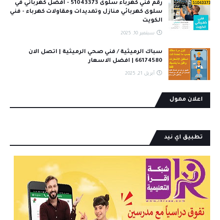
رقم فني كهرباء سلوى 51043373 - افضل كهربائي في
سلوى كهربائي منازل وتمديدات ومقاولات كهرباء - فني
الكويت
سبتمبر 10, 2025
سباك الرميثية / فني صحي الرميثية | اتصل الان
66174580 | افضل الاسعار
أبريل 21, 2025
اعلان ممول
تطبيق اي نيد