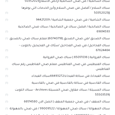
سباك السالمية / فنى صحى السالميه أرخص الاسعار|50352023
(1)
سباك السلام / أفضل فنى صحى السلام وأبرز الخدمات التي يوفرها
||50352023
(1)
سباك الشامية / فني صحي جمعية الشامية / 94421209
(1)
سباك الصالحية / افضل سباك في الصالحية / سباك صحي الصالحية
69614593
(1)
سباك الصديق /فني صحي الصديق |60740718| معلم سباك صحي بالصديق
(1)
سباك الفحاحيل/ فني صحي الفحاحيل /سبّاك في الفحيحيل بالكويت -
67624464
(1)
سباك الفروانية | 65017036 | سباك صحي الفروانية
(1)
سباك الفنيطيس فني صحي الفناطيس معلم صحي الفناطيس رقم سباك
الفناطيس
(1)
سباك الفيحاء/ فني سباكة الفيحاء/66493272سباك الفيحاء
(1)
سباك القادسية فني سباكة بالقادسية فني صحي بالقادسية
(1)
سباك المسيلة / سباك مقاول صحي المسيلة Archives - سباك الكويت
|55503539
(1)
سباك المنقف / فني صحي جمعية المنقف | اتصل الان 66174580
(1)
سباك المهبولة / سباك صحي المهبولة / 99009522 / فني صحي بالمهبولة
(1)