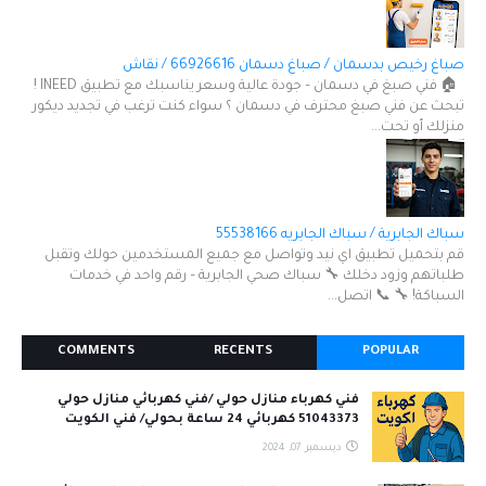
صباغ رخيص بدسمان / صباغ دسمان 66926616 / نقاش
🏠 فني صبغ في دسمان – جودة عالية وسعر يناسبك مع تطبيق INEED !
تبحث عن فني صبغ محترف في دسمان ؟ سواء كنت ترغب في تجديد ديكور
منزلك أو تحت...
سباك الجابرية / سباك الجابريه 55538166
قم بتحميل تطبيق اي نيد وتواصل مع جميع المستخدمين حولك وتقبل
طلباتهم وزود دخلك 🔧 سباك صحي الجابرية – رقم واحد في خدمات
السباكة! 🔧 📞 اتصل...
COMMENTS
RECENTS
POPULAR
فني كهرباء منازل حولي /فني كهربائي منازل حولي
51043373 كهربائي 24 ساعة بحولي/ فني الكويت
ديسمبر 07, 2024