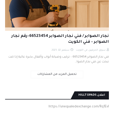
نجار الصوابر / فني نجار الصوابر 66523454-رقم نجار
الصوابر - فني الكويت
سوق الحرفيين في الكويت
سبتمبر 02, 2025
فني نجار الصوابر 66523454 – تركيب وصيانة أبواب وأقفال بخبرة عالية إذا كنت
تبحث عن فني نجار الصوا…
تحميل المزيد من المشاركات
اعلان HILLTOPADS
https://unequaledexchange.com/Rq1EvI