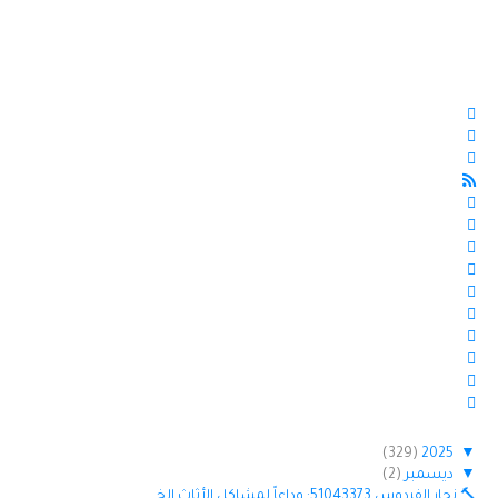
(329)
2025
▼
▼
ديسمبر
(2)
🔨 نجار الفردوس 51043373: وداعاً لمشاكل الأثاث الخ...