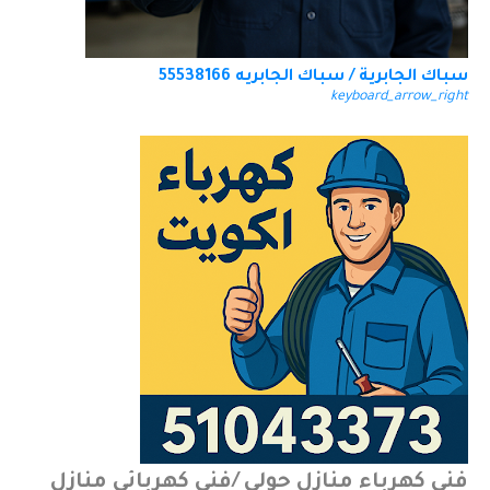
سباك الجابرية / سباك الجابريه 55538166
keyboard_arrow_right
فني كهرباء منازل حولي /فني كهربائي منازل