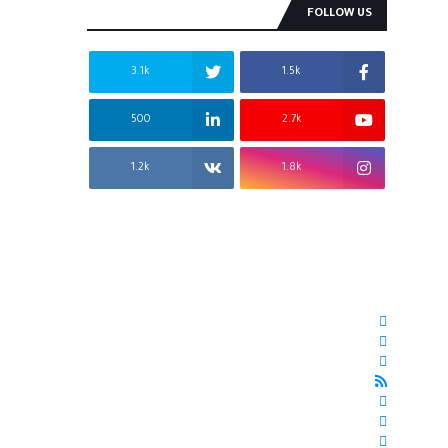
FOLLOW US
3.1k
1.5k
500
2.7k
1.2k
1.8k