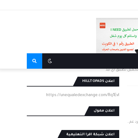
تحميل تطبيق اي نيد
اعلان HILLTOPADS
https://unequaledexchange.com/Rq1EvI
اعلان ممول
رد عم…
اعلان شبكة اقرا التعليمية