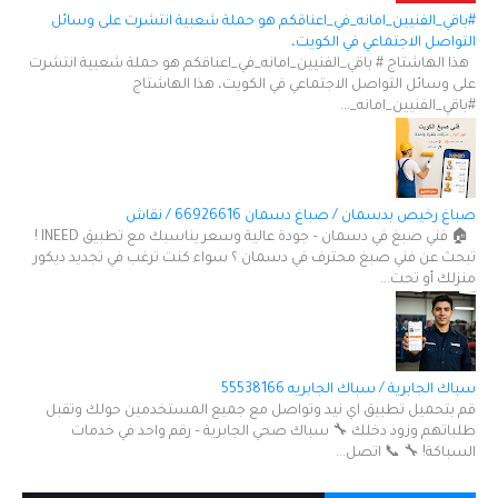
#باقي_الفنيين_امانه_في_اعناقكم هو حملة شعبية انتشرت على وسائل
التواصل الاجتماعي في الكويت،
هذا الهاشتاج # باقي_الفنيين_امانه_في_اعناقكم هو حملة شعبية انتشرت
على وسائل التواصل الاجتماعي في الكويت، هذا الهاشتاج
#باقي_الفنيين_امانه_...
صباغ رخيص بدسمان / صباغ دسمان 66926616 / نقاش
🏠 فني صبغ في دسمان – جودة عالية وسعر يناسبك مع تطبيق INEED !
تبحث عن فني صبغ محترف في دسمان ؟ سواء كنت ترغب في تجديد ديكور
منزلك أو تحت...
سباك الجابرية / سباك الجابريه 55538166
قم بتحميل تطبيق اي نيد وتواصل مع جميع المستخدمين حولك وتقبل
طلباتهم وزود دخلك 🔧 سباك صحي الجابرية – رقم واحد في خدمات
السباكة! 🔧 📞 اتصل...