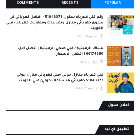
COMMENTS
RECENTS
POPULAR
رقم فني كهرباء سلوى 51043373 - افضل كهربائي في
سلوى كهربائي منازل وتمديدات ومقاولات كهرباء - فني
الكويت
سبتمبر 10, 2025
سباك الرميثية / فني صحي الرميثية | اتصل الان
66174580 | افضل الاسعار
أبريل 21, 2025
فني كهرباء منازل حولي /فني كهربائي منازل حولي
51043373 كهربائي 24 ساعة بحولي/ فني الكويت
ديسمبر 07, 2024
اعلان ممول
تطبيق اي نيد