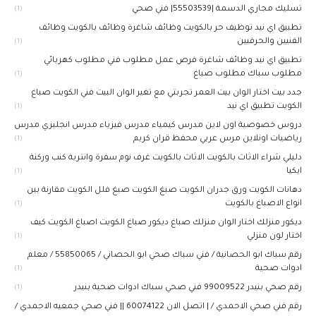
تسليك مجاري الدسمة |55503539| فني صحي
(1)
تطبيق اي نيد توظيف حر بالكويت وظائف شاغرة وظائف بالكويت وظائف
الفنيين والحرفيين
(1)
تطبيق اي نيد وظائف شاغرة فرص عمل مطلوب فني مطلوب كهربائي
مطلوب سباك مطلوب صباغ
(1)
جدد بيت اختار الوان بيت العمر تجربتي مع تغير الوان البيت فني الكويت صباغ
الكويت تطبيق اي نيد
(1)
دروس خصوصية اون لاين مدرس كيمياء مدرس فيزياء مدرس انجليزي مدرس
رياضيات اونلاين مرس عربي محفظ قران كريم
(1)
دليلي شراء الاثاث بالكويت الاثاث بالكويت غرف نوم سفرة وانترية كنب وركنة
ايكيا
(1)
دهانات الكويت ورق جدران الكويت صبغ الكويت صبغ فلل الكويت مقارنة بين
انواع الاصباغ بالكويت
(1)
ديكور منزلك اختار الوان منزلك صباغ ديكور صباغ الكويت اصباغ الكويت كيف
اختار لون منزلي
(1)
رقم سباك ابو الحصانية / فني سباك صحي ابو الحصاني / 55850065 / معلم
ادوات صحية
(1)
رقم صحي بنيدر 99009522 فني صحي سباك ادوات صحية بنيدر
(1)
رقم فني صحي الاحمدي / | اتصل الان 60074122 || فني صحي جمعيه الاحمدي /