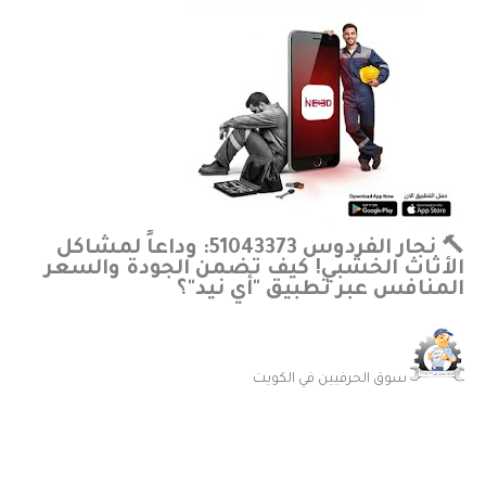
🔨 نجار الفردوس 51043373: وداعاً لمشاكل
الأثاث الخشبي! كيف تضمن الجودة والسعر
المنافس عبر تطبيق "أي نيد"؟
سوق الحرفيين في الكويت