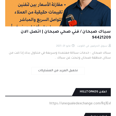
سباك صبحان / فني صحي صبحان | اتصل الان
94421209
سوق الحرفيين في الكويت
مايو 01, 2025
سباك صبحان – خدمات سباكة معتمدة وسريعة في متناول يدك إذا كنت من
سكان منطقة صبحان وتبحث عن سباك …
تحميل المزيد من المشاركات
اعلان HILLTOPADS
https://unequaledexchange.com/Rq1EvI