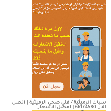
سباك الرميثية / فني صحي الرميثية | اتصل
الان 66174580 | افضل الاسعار