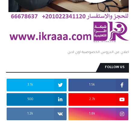
اعلان عن الدروس الخصوصية اون لاين
FOLLOW US
3.1k
1.5k
500
2.7k
1.2k
1.8k