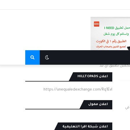
تحميل تطبيق اي نيد
اعلان HILLTOPADS
https://unequaledexchange.com/Rq1EvI
اعلان ممول
صص في
اعلان شبكة اقرا التعليمية