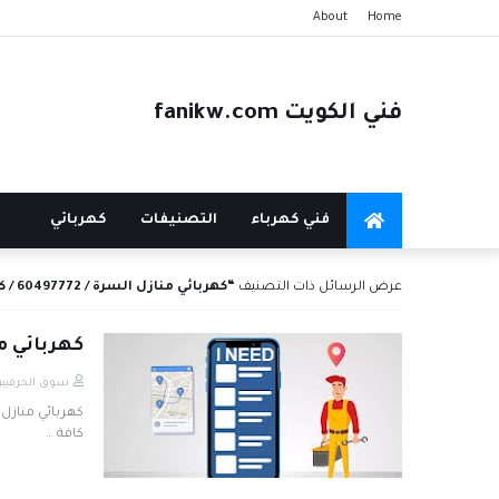
About
Home
فني الكويت fanikw.com
فني كهرباء
التصنيفات
كهربائي
عرض الرسائل ذات التصنيف
كهربائي منازل السرة / 60497772 / كهربائي 24 ساعة جنوب السره
كهربائي منازل السرة / 772
سوق الحرفيين
كافة …