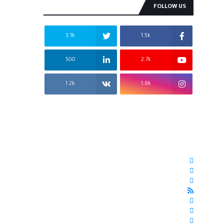
FOLLOW US
3.1k
1.5k
500
2.7k
1.2k
1.8k