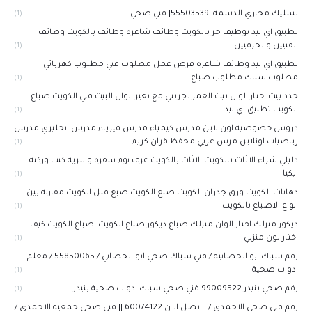
تسليك مجاري الدسمة |55503539| فني صحي
(1)
تطبيق اي نيد توظيف حر بالكويت وظائف شاغرة وظائف بالكويت وظائف
الفنيين والحرفيين
(1)
تطبيق اي نيد وظائف شاغرة فرص عمل مطلوب فني مطلوب كهربائي
مطلوب سباك مطلوب صباغ
(1)
جدد بيت اختار الوان بيت العمر تجربتي مع تغير الوان البيت فني الكويت صباغ
الكويت تطبيق اي نيد
(1)
دروس خصوصية اون لاين مدرس كيمياء مدرس فيزياء مدرس انجليزي مدرس
رياضيات اونلاين مرس عربي محفظ قران كريم
(1)
دليلي شراء الاثاث بالكويت الاثاث بالكويت غرف نوم سفرة وانترية كنب وركنة
ايكيا
(1)
دهانات الكويت ورق جدران الكويت صبغ الكويت صبغ فلل الكويت مقارنة بين
انواع الاصباغ بالكويت
(1)
ديكور منزلك اختار الوان منزلك صباغ ديكور صباغ الكويت اصباغ الكويت كيف
اختار لون منزلي
(1)
رقم سباك ابو الحصانية / فني سباك صحي ابو الحصاني / 55850065 / معلم
ادوات صحية
(1)
رقم صحي بنيدر 99009522 فني صحي سباك ادوات صحية بنيدر
(1)
رقم فني صحي الاحمدي / | اتصل الان 60074122 || فني صحي جمعيه الاحمدي /