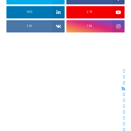
500
2.7k
1.2k
1.8k