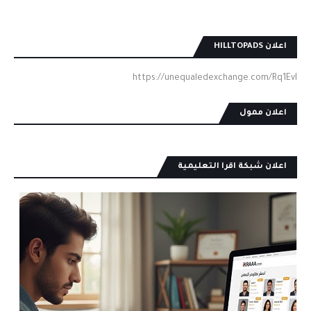
اعلان HILLTOPADS
https://unequaledexchange.com/Rq1EvI
اعلان ممول
اعلان شبكة اقرا التعليمية