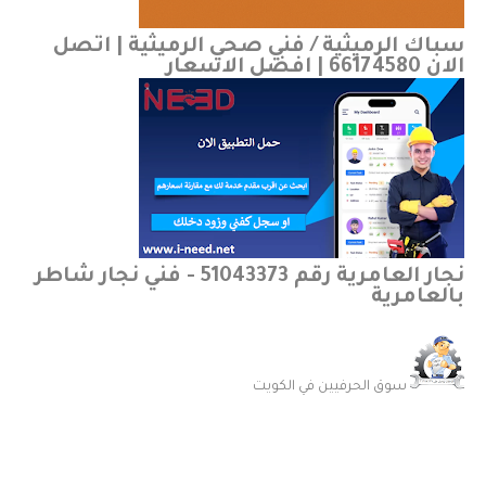
سباك الرميثية / فني صحي الرميثية | اتصل
الان 66174580 | افضل الاسعار
نجار العامرية رقم 51043373 - فني نجار شاطر
بالعامرية
سوق الحرفيين في الكويت