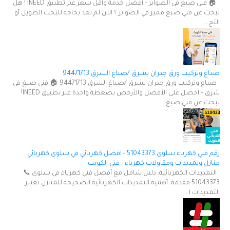
🏠 فني صبغ في الصوابر – أفضل خدمة وأقل سعر عبر تطبيق INEED ! هل
تبحث عن فني صبغ مميز في الصوابر ؟ الآن لم تعد بحاجة للبحث الطويل أو
التج...
صباغ وتركيب ورق جدران بشرق /صباغ الشرق 94471713
صباغ وتركيب ورق جدران بشرق /صباغ الشرق 94471713 🏠 فني صبغ في
شرق – احصل على الأفضل والأرخص بضغطة واحدة عبر تطبيق INEED!
تبحث عن فني صبغ...
رقم فني كهرباء سلوى 51043373 - افضل كهربائي في سلوى كهربائي
منازل وتمديدات ومقاولات كهرباء - فني الكويت
التمديدات الكهربائية: دليل شامل مع أفضل فني كهرباء في سلوى 📞
51043373 مقدمة: أهمية التمديدات الكهربائية الصحيحة للمنازل تعتبر
التمديدات ا...