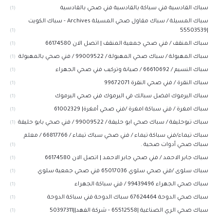
سباك القادسية فني سباكة بالقادسية فني صحي بالقادسية
(1)
سباك المسيلة / سباك مقاول صحي المسيلة Archives - سباك الكويت
|55503539
(1)
سباك المنقف / فني صحي جمعية المنقف | اتصل الان 66174580
(1)
سباك المهبولة / سباك صحي المهبولة / 99009522 / فني صحي بالمهبولة
(1)
سباك النسيم / 66610692 / صيانة وتركيب فني صحي الجهراء
(1)
سباك النقرة / فني صحي النقرة 99672071
(1)
سباك اليرموك افضل سبالك في اليرموك فني صحي اليرموك
(1)
سباك امغرة / فني سباكة امغرة /فني صحي أمغرة| 61002329
(1)
سباك تبوحليفة / سباك صحي ابو حليفة / 99009522 / فني صحي بابو حليفة
(1)
سباك تيماء/فني سباكة تيماء / فني صحي سباك تيماء / 66817766 / معلم
سباك صحي أدوات صحية .
(1)
سباك جابر الاحمد / فني صحي جابر الاحمد | اتصل الان 66174580
(1)
سباك سلوى /فني صحي سلوي 65017036 فني صحي جمعية سلوي
(1)
سباك صحي الجهراء 99439496 / فني سباكة الجهراء
(1)
سباك صحي الدوحة 67624464 سباك الدوحة فني سباكة الدوحة
(1)
سباك صحي الري الصناعية |65512558 - شركة الفهد||50397311
(1)