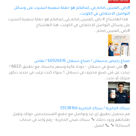
#باقي_الفنيين_امانه_في_اعناقكم هو حملة شعبية انتشرت على وسائل
التواصل الاجتماعي في الكويت،
هذا الهاشتاج # باقي_الفنيين_امانه_في_اعناقكم هو حملة شعبية انتشرت
على وسائل التواصل الاجتماعي في الكويت، هذا الهاشتاج
#باقي_الفنيين_امانه_...
صباغ رخيص بدسمان / صباغ دسمان 66926616 / نقاش
🏠 فني صبغ في دسمان – جودة عالية وسعر يناسبك مع تطبيق INEED !
تبحث عن فني صبغ محترف في دسمان ؟ سواء كنت ترغب في تجديد ديكور
منزلك أو تحت...
سباك الجابرية / سباك الجابريه 55538166
قم بتحميل تطبيق اي نيد وتواصل مع جميع المستخدمين حولك وتقبل
طلباتهم وزود دخلك 🔧 سباك صحي الجابرية – رقم واحد في خدمات
السباكة! 🔧 📞 اتصل...