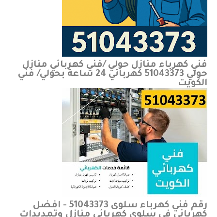
فني كهرباء منازل حولي /فني كهربائي منازل
حولي 51043373 كهربائي 24 ساعة بحولي/ فني
الكويت
رقم فني كهرباء سلوى 51043373 - افضل
كهربائي في سلوى كهربائي منازل وتمديدات