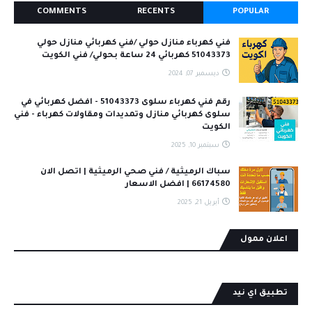
COMMENTS
RECENTS
POPULAR
فني كهرباء منازل حولي /فني كهربائي منازل حولي
51043373 كهربائي 24 ساعة بحولي/ فني الكويت
ديسمبر 07, 2024
رقم فني كهرباء سلوى 51043373 - افضل كهربائي في
سلوى كهربائي منازل وتمديدات ومقاولات كهرباء - فني
الكويت
سبتمبر 10, 2025
سباك الرميثية / فني صحي الرميثية | اتصل الان
66174580 | افضل الاسعار
أبريل 21, 2025
اعلان ممول
تطبيق اي نيد