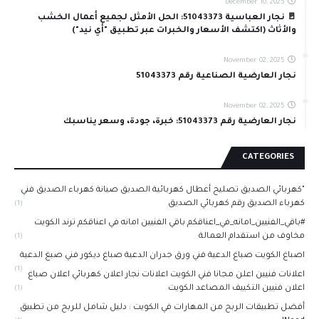
December 10, 2025
🚪 نجار العباسية 51043373: الحل الأمثل لجميع أعمال الخشب
والأثاث (اكتشف الأسعار والخبرات عبر تطبيق "أي نيد")
November 02, 2025
نجار العارضية الصناعية رقم 51043373
November 02, 2025
نجار العارضية رقم 51043373: خبرة، جودة، وسعر يناسبك
CATEGORIES
"كهربائي الصديق تصليح أعطال كهربائية الصديق صيانة كهرباء الصديق فني
كهرباء الصديق رقم كهربائي الصديق
(1)
#باقي_الفنيين_امانه_في_اعناقكم باقي الفنيين امانه في اعناقكم ترند الكويت
مخاوف من استقدام العمالة
(1)
اصباغ الكويت صباغ الدعية فني ورق جدران الدعية صباغ ديكور فني صبغ الدعية
(1)
اعلانات فنيين اعلن مجانا فني الكويت اعلانات نجار اعلان كهربائي اعلان صباغ
اعلان فنيين التكييف المصاعد الكويت
(1)
أفضل تطبيقات الربح من المهارات في الكويت : دليل شامل للربح من تطبيق