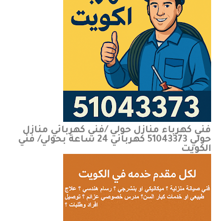
فني كهرباء منازل حولي /فني كهربائي منازل
حولي 51043373 كهربائي 24 ساعة بحولي/ فني
الكويت