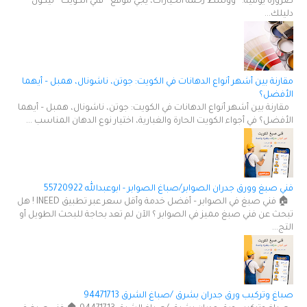
ضرورة يومية. ووسط زحمة الخيارات، يجي موقع " فني الكويت " ليكون
دليلك...
مقارنة بين أشهر أنواع الدهانات في الكويت: جوتن، ناشونال، همبل – أيهما
الأفضل؟
مقارنة بين أشهر أنواع الدهانات في الكويت: جوتن، ناشونال، همبل – أيهما
الأفضل؟ في أجواء الكويت الحارة والغبارية، اختيار نوع الدهان المناسب ...
فني صبغ وورق جدران الصوابر/صباغ الصوابر - ابوعبدالله 55720922
🏠 فني صبغ في الصوابر – أفضل خدمة وأقل سعر عبر تطبيق INEED ! هل
تبحث عن فني صبغ مميز في الصوابر ؟ الآن لم تعد بحاجة للبحث الطويل أو
التج...
صباغ وتركيب ورق جدران بشرق /صباغ الشرق 94471713