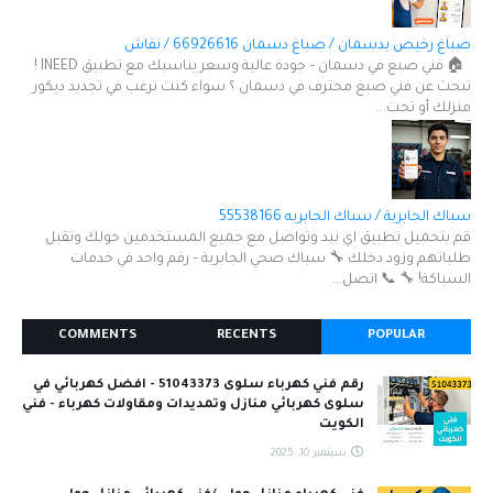
صباغ رخيص بدسمان / صباغ دسمان 66926616 / نقاش
🏠 فني صبغ في دسمان – جودة عالية وسعر يناسبك مع تطبيق INEED !
تبحث عن فني صبغ محترف في دسمان ؟ سواء كنت ترغب في تجديد ديكور
منزلك أو تحت...
سباك الجابرية / سباك الجابريه 55538166
قم بتحميل تطبيق اي نيد وتواصل مع جميع المستخدمين حولك وتقبل
طلباتهم وزود دخلك 🔧 سباك صحي الجابرية – رقم واحد في خدمات
السباكة! 🔧 📞 اتصل...
COMMENTS
RECENTS
POPULAR
رقم فني كهرباء سلوى 51043373 - افضل كهربائي في
سلوى كهربائي منازل وتمديدات ومقاولات كهرباء - فني
الكويت
سبتمبر 10, 2025