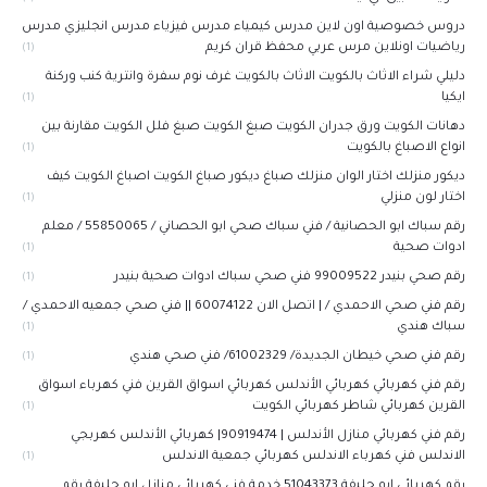
دروس خصوصية اون لاين مدرس كيمياء مدرس فيزياء مدرس انجليزي مدرس
رياضيات اونلاين مرس عربي محفظ قران كريم
(1)
دليلي شراء الاثاث بالكويت الاثاث بالكويت غرف نوم سفرة وانترية كنب وركنة
ايكيا
(1)
دهانات الكويت ورق جدران الكويت صبغ الكويت صبغ فلل الكويت مقارنة بين
انواع الاصباغ بالكويت
(1)
ديكور منزلك اختار الوان منزلك صباغ ديكور صباغ الكويت اصباغ الكويت كيف
اختار لون منزلي
(1)
رقم سباك ابو الحصانية / فني سباك صحي ابو الحصاني / 55850065 / معلم
ادوات صحية
(1)
رقم صحي بنيدر 99009522 فني صحي سباك ادوات صحية بنيدر
(1)
رقم فني صحي الاحمدي / | اتصل الان 60074122 || فني صحي جمعيه الاحمدي /
سباك هندي
(1)
رقم فني صحي خيطان الجديدة/ 61002329/ فني صحي هندي
(1)
رقم فني كهربائي كهربائي الأندلس كهربائي اسواق القرين فني كهرباء اسواق
القرين كهربائي شاطر كهربائي الكويت
(1)
رقم فني كهربائي منازل الأندلس | 90919474| كهربائي الأندلس كهربجي
الاندلس فني كهرباء الاندلس كهربائي جمعية الاندلس
(1)
رقم كهربائي ابو حليفة 51043373 خدمة فني كهربائي منازل ابو حليفة رقم