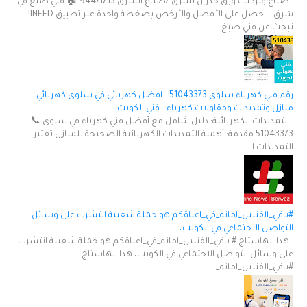
صباغ وتركيب ورق جدران بشرق /صباغ الشرق 94471713 🏠 فني صبغ في
شرق – احصل على الأفضل والأرخص بضغطة واحدة عبر تطبيق INEED!
تبحث عن فني صبغ...
رقم فني كهرباء سلوى 51043373 - افضل كهربائي في سلوى كهربائي
منازل وتمديدات ومقاولات كهرباء - فني الكويت
التمديدات الكهربائية: دليل شامل مع أفضل فني كهرباء في سلوى 📞
51043373 مقدمة: أهمية التمديدات الكهربائية الصحيحة للمنازل تعتبر
التمديدات ا...
#باقي_الفنيين_امانه_في_اعناقكم هو حملة شعبية انتشرت على وسائل
التواصل الاجتماعي في الكويت،
هذا الهاشتاج # باقي_الفنيين_امانه_في_اعناقكم هو حملة شعبية انتشرت
على وسائل التواصل الاجتماعي في الكويت، هذا الهاشتاج
#باقي_الفنيين_امانه_...