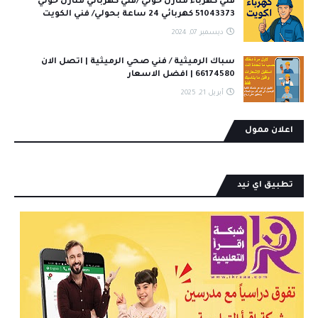
فني كهرباء منازل حولي /فني كهربائي منازل حولي
51043373 كهربائي 24 ساعة بحولي/ فني الكويت
ديسمبر 07, 2024
سباك الرميثية / فني صحي الرميثية | اتصل الان
66174580 | افضل الاسعار
أبريل 21, 2025
اعلان ممول
تطبيق اي نيد