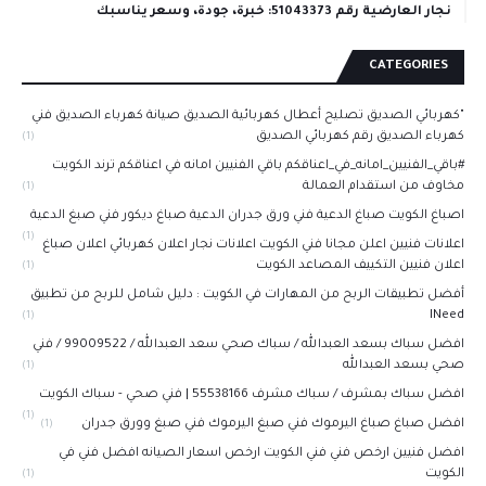
نجار العارضية رقم 51043373: خبرة، جودة، وسعر يناسبك
CATEGORIES
"كهربائي الصديق تصليح أعطال كهربائية الصديق صيانة كهرباء الصديق فني
كهرباء الصديق رقم كهربائي الصديق
(1)
#باقي_الفنيين_امانه_في_اعناقكم باقي الفنيين امانه في اعناقكم ترند الكويت
مخاوف من استقدام العمالة
(1)
اصباغ الكويت صباغ الدعية فني ورق جدران الدعية صباغ ديكور فني صبغ الدعية
(1)
اعلانات فنيين اعلن مجانا فني الكويت اعلانات نجار اعلان كهربائي اعلان صباغ
اعلان فنيين التكييف المصاعد الكويت
(1)
أفضل تطبيقات الربح من المهارات في الكويت : دليل شامل للربح من تطبيق
INeed
(1)
افضل سباك بسعد العبدالله / سباك صحي سعد العبدالله / 99009522 / فني
صحي بسعد العبدالله
(1)
افضل سباك بمشرف / سباك مشرف 55538166 | فني صحي - سباك الكويت
(1)
افضل صباغ صباغ اليرموك فني صبغ اليرموك فني صبغ وورق جدران
(1)
افضل فنيين ارخص فني فني الكويت ارخص اسعار الصيانه افضل فني في
الكويت
(1)