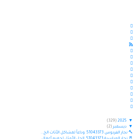
(329)
2025
▼
▼
ديسمبر
(2)
🔨 نجار الفردوس 51043373: وداعاً لمشاكل الأثاث الخ...
🚪 نجار العباسية 51043373: الحل الأمثل لجميع أعمال...