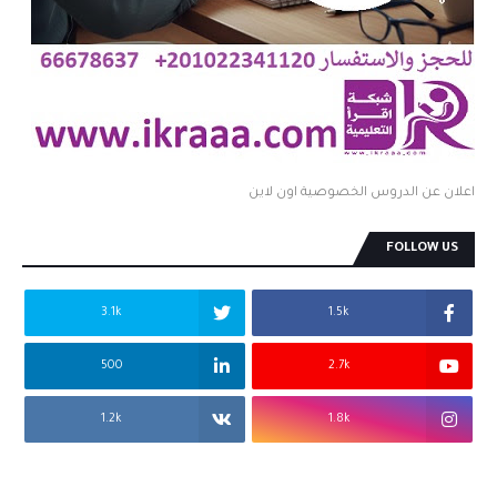
اعلان عن الدروس الخصوصية اون لاين
FOLLOW US
3.1k
1.5k
500
2.7k
1.2k
1.8k