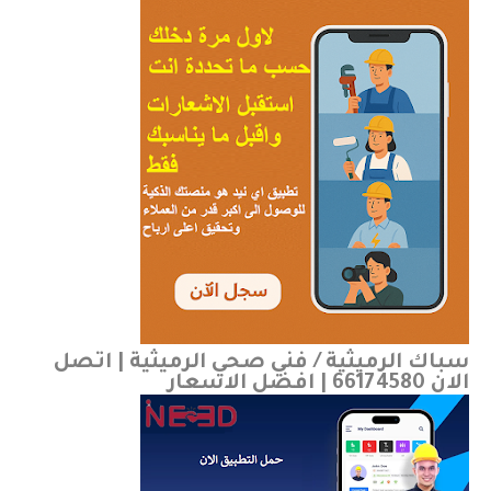
سباك الرميثية / فني صحي الرميثية | اتصل
الان 66174580 | افضل الاسعار