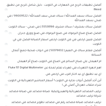
أفضل تطبيقات الربح من المهارات في الكويت : دليل شامل للربح من تطبيق
INeed
(1)
افضل سباك بسعد العبدالله / سباك صحي سعد العبدالله / 99009522 / فني
صحي بسعد العبدالله
(1)
افضل سباك بمشرف / سباك مشرف 55538166 | فني صحي - سباك الكويت
(1)
افضل صباغ صباغ اليرموك فني صبغ اليرموك فني صبغ وورق جدران
(1)
افضل فنيين ارخص فني فني الكويت ارخص اسعار الصيانه افضل فني في
الكويت
(1)
أفضل معلم سباك في النعيم | 50376632 | فني ادوات صحية جميع أعمال
السباكة
(1)
ام الهيمان علي صباح السالم فني اصباغ فني الكويت صباغ أم الهيمان
(1)
اهم اجهزة الكهرباء فني كهرباء تعلم لمحة عن Fluke 117 Digital Multimeter
(1)
اي نيد تطبيق اي نيد اختار اقرب فني ارخص فني
(1)
أين أجد أفضل أدوات نجارة في الكويت؟ أسعار المناشير الكهربائية في الكويت
شراء مثقاب كهربائي أصلي في ا
(1)
تركيب المصاعد الكهربائية والهيدروليكية. صيانه مصاعد فني صيانه مصاعد
شركة تركيب مصاعد
(1)
تركيب مصاعد صيانه مصاعد رقم فني مصاعد تطوير مصاعد فني مصاعد