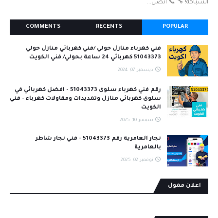
السباكة! 🔧 📞 اتصل...
COMMENTS
RECENTS
POPULAR
فني كهرباء منازل حولي /فني كهربائي منازل حولي
51043373 كهربائي 24 ساعة بحولي/ فني الكويت
ديسمبر 07, 2024
رقم فني كهرباء سلوى 51043373 - افضل كهربائي في
سلوى كهربائي منازل وتمديدات ومقاولات كهرباء - فني
الكويت
سبتمبر 10, 2025
نجار العامرية رقم 51043373 - فني نجار شاطر
بالعامرية
نوفمبر 02, 2025
اعلان ممول