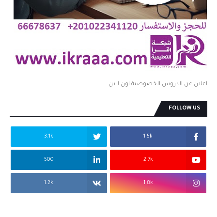
اعلان عن الدروس الخصوصية اون لاين
FOLLOW US
3.1k
1.5k
500
2.7k
1.2k
1.8k