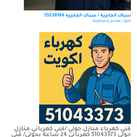
سباك الجابرية / سباك الجابريه 55538166
keyboard_arrow_right
فني كهرباء منازل حولي /فني كهربائي منازل
حولي 51043373 كهربائي 24 ساعة بحولي/ فني