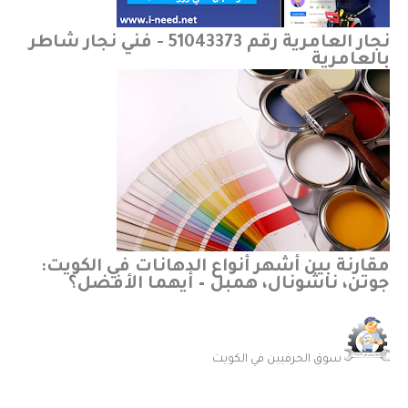
نجار العامرية رقم 51043373 - فني نجار شاطر
بالعامرية
مقارنة بين أشهر أنواع الدهانات في الكويت:
جوتن، ناشونال، همبل – أيهما الأفضل؟
سوق الحرفيين في الكويت