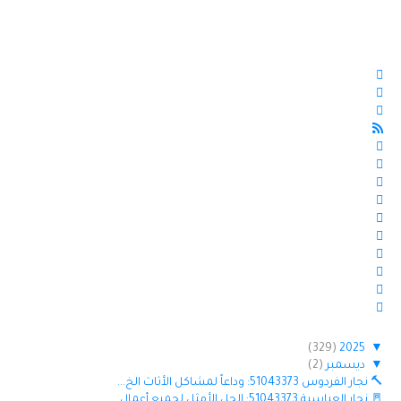
(329)
2025
▼
▼
ديسمبر
(2)
🔨 نجار الفردوس 51043373: وداعاً لمشاكل الأثاث الخ...
🚪 نجار العباسية 51043373: الحل الأمثل لجميع أعمال...