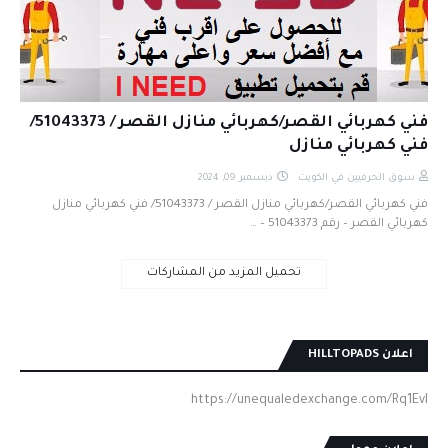
فني كهربائي القصر/كهربائي منازل القصر / 51043373/
فني كهربائي منازل
سوق الحرفيين في الكويت
ديسمبر 09, 2024
فني كهربائي القصر/كهربائي منازل القصر / 51043373/ فني كهربائي منازل
كهربائي القصر – رقم 51043373 – …
تحميل المزيد من المشاركات
اعلان HILLTOPADS
https://unequaledexchange.com/Rq1EvI