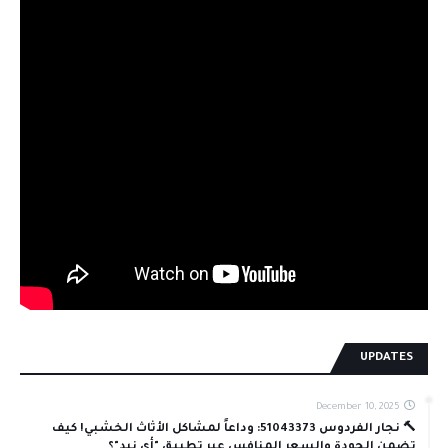
UPDATES
December 10, 2025
🔨 نجار الفردوس 51043373: وداعاً لمشاكل الأثاث الخشبي! كيف
تضمن الجودة والسعر المنافس عبر تطبيق "أي نيد"؟