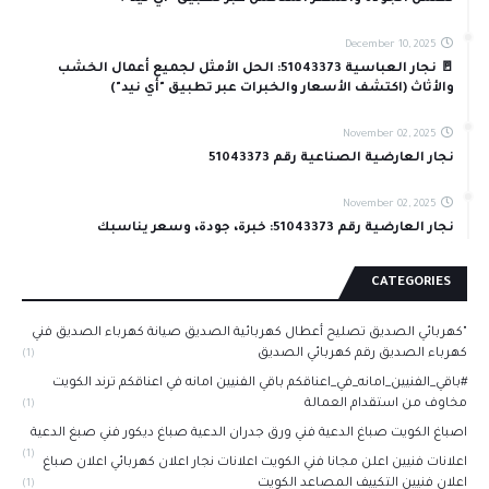
December 10, 2025
🚪 نجار العباسية 51043373: الحل الأمثل لجميع أعمال الخشب
والأثاث (اكتشف الأسعار والخبرات عبر تطبيق "أي نيد")
November 02, 2025
نجار العارضية الصناعية رقم 51043373
November 02, 2025
نجار العارضية رقم 51043373: خبرة، جودة، وسعر يناسبك
CATEGORIES
"كهربائي الصديق تصليح أعطال كهربائية الصديق صيانة كهرباء الصديق فني
كهرباء الصديق رقم كهربائي الصديق
(1)
#باقي_الفنيين_امانه_في_اعناقكم باقي الفنيين امانه في اعناقكم ترند الكويت
مخاوف من استقدام العمالة
(1)
اصباغ الكويت صباغ الدعية فني ورق جدران الدعية صباغ ديكور فني صبغ الدعية
(1)
اعلانات فنيين اعلن مجانا فني الكويت اعلانات نجار اعلان كهربائي اعلان صباغ
اعلان فنيين التكييف المصاعد الكويت
(1)