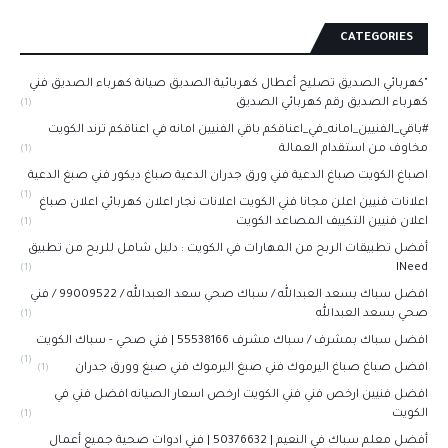
CATEGORIES
"كهربائي الصديق تصليح أعطال كهربائية الصديق صيانة كهرباء الصديق فني
كهرباء الصديق رقم كهربائي الصديق
(1)
#باقي_الفنيين_امانه_في_اعناقكم باقي الفنيين امانه في اعناقكم ترند الكويت
مخاوف من استقدام العمالة
(1)
اصباغ الكويت صباغ الدعية فني ورق جدران الدعية صباغ ديكور فني صبغ الدعية
(1)
اعلانات فنيين اعلن مجانا فني الكويت اعلانات نجار اعلان كهربائي اعلان صباغ
اعلان فنيين التكييف المصاعد الكويت
(1)
أفضل تطبيقات الربح من المهارات في الكويت : دليل شامل للربح من تطبيق
INeed
(1)
افضل سباك بسعد العبدالله / سباك صحي سعد العبدالله / 99009522 / فني
صحي بسعد العبدالله
(1)
افضل سباك بمشرف / سباك مشرف 55538166 | فني صحي - سباك الكويت
(1)
افضل صباغ صباغ اليرموك فني صبغ اليرموك فني صبغ وورق جدران
(1)
افضل فنيين ارخص فني فني الكويت ارخص اسعار الصيانه افضل فني في
الكويت
(1)
أفضل معلم سباك في النعيم | 50376632 | فني ادوات صحية جميع أعمال