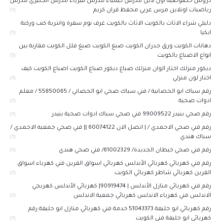
دروس خصوصية اون لاين مدرس كيمياء مدرس فيزياء مدرس انجليزي مدرس
رياضيات اونلاين مرس عربي محفظ قران كريم
(1)
دليلي شراء الاثاث بالكويت الاثاث بالكويت غرف نوم سفرة وانترية كنب وركنة
ايكيا
(1)
دهانات الكويت ورق جدران الكويت صبغ الكويت صبغ فلل الكويت مقارنة بين
انواع الاصباغ بالكويت
(1)
ديكور منزلك اختار الوان منزلك صباغ ديكور صباغ الكويت اصباغ الكويت كيف
اختار لون منزلي
(1)
رقم سباك ابو الحصانية / فني سباك صحي ابو الحصاني / 55850065 / معلم
ادوات صحية
(1)
رقم صحي بنيدر 99009522 فني صحي سباك ادوات صحية بنيدر
(1)
رقم فني صحي الاحمدي / | اتصل الان 60074122 || فني صحي جمعيه الاحمدي /
سباك هندي
(1)
رقم فني صحي خيطان الجديدة/ 61002329/ فني صحي هندي
(1)
رقم فني كهربائي كهربائي الأندلس كهربائي اسواق القرين فني كهرباء اسواق
القرين كهربائي شاطر كهربائي الكويت
(1)
رقم فني كهربائي منازل الأندلس | 90919474| كهربائي الأندلس كهربجي
الاندلس فني كهرباء الاندلس كهربائي جمعية الاندلس
(1)
رقم كهربائي ابو حليفة 51043373 خدمة فني كهربائي منازل ابو حليفة رقم
كهربائي ابو حليفة فني الكويت
(1)