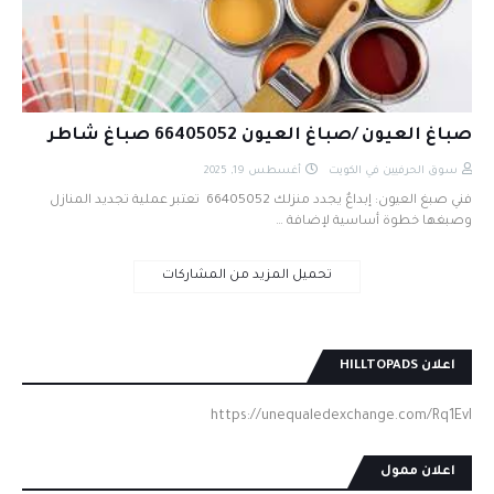
صباغ العيون /صباغ العيون 66405052 صباغ شاطر
سوق الحرفيين في الكويت
أغسطس 19, 2025
فني صبغ العيون: إبداعٌ يجدد منزلك 66405052 تعتبر عملية تجديد المنازل
وصبغها خطوة أساسية لإضافة …
تحميل المزيد من المشاركات
اعلان HILLTOPADS
https://unequaledexchange.com/Rq1EvI
اعلان ممول