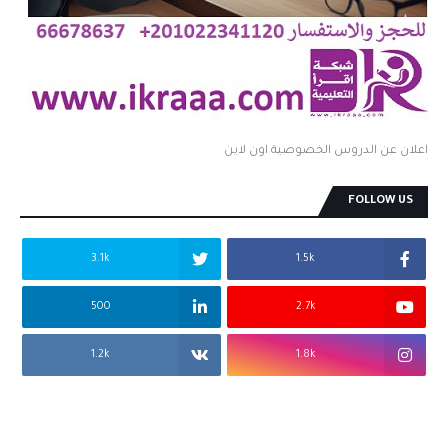
اعلان عن الدروس الخصوصية اون لاين
FOLLOW US
3.1k
1.5k
500
2.7k
1.2k
1.8k