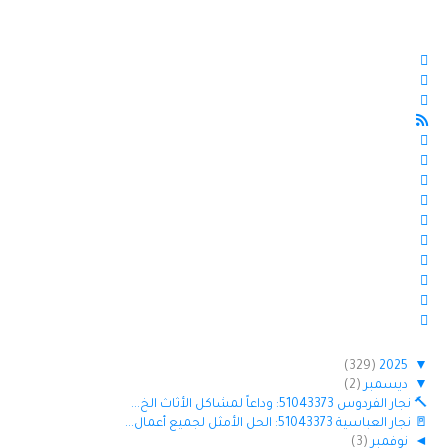
(329)
2025
▼
▼
ديسمبر
(2)
🔨 نجار الفردوس 51043373: وداعاً لمشاكل الأثاث الخ...
🚪 نجار العباسية 51043373: الحل الأمثل لجميع أعمال...
◄
نوفمبر
(3)