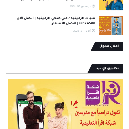
ديسمبر 07, 2024
سباك الرميثية / فني صحي الرميثية | اتصل الان
66174580 | افضل الاسعار
أبريل 21, 2025
اعلان ممول
تطبيق اي نيد