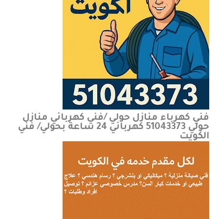
فني كهرباء منازل حولي /فني كهربائي منازل
حولي 51043373 كهربائي 24 ساعة بحولي/ فني
الكويت