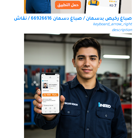
صباغ رخيص بدسمان / صباغ دسمان 66926616 / نقاش
keyboard_arrow_right
description