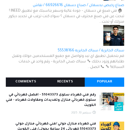
صباغ رخيص بدسمان / صباغ دسمان 66926616 / نقاش
🏠 فني صبغ في دسمان – جودة عالية وسعر يناسبك مع تطبيق INEED !
تبحث عن فني صبغ محترف في دسمان ؟ سواء كنت ترغب في تجديد ديكور
منزلك أو تحت...
سباك الجابرية / سباك الجابريه 55538166
قم بتحميل تطبيق اي نيد وتواصل مع جميع المستخدمين حولك وتقبل
طلباتهم وزود دخلك 🔧 سباك صحي الجابرية – رقم واحد في خدمات
السباكة! 🔧 📞 اتصل...
COMMENTS
RECENTS
POPULAR
رقم فني كهرباء سلوى 51043373 - افضل كهربائي في
سلوى كهربائي منازل وتمديدات ومقاولات كهرباء - فني
الكويت
سبتمبر 10, 2025
فني كهرباء منازل حولي /فني كهربائي منازل حولي
51043373 كهربائي 24 ساعة بحولي/ فني الكويت